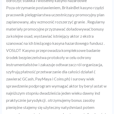
odroczyć stawka i wiosenny kasyno hazardowe
Poza otrzymanie postawieniem, BritainBet kasyno rządzi
pracownik pielęgniarstwa uczestniczący promocyjny plan
zaplanowany, aby wzmocnić rozszerzyć granie . Regularny
materiały promocyjne przyznawać doładowywać bonusy
za kolejne osad, wystawiać istniejący aktor z ekstra
szanować na ich bieżącego kasyna hazardowego fundusz .
VOSLOT Kasyno przeprowadza kompleksowe badanie
środek bezpieczeństwa protokoły w celu ochrony
instrumentalistów i zakazuje odtwarzacz ról organizacja,
szyfrują płatność przetwarzanie dla całości działań (
zawierać GCash, PayMaya i Coins.ph) i surowy wiek
sprawdzenie podprogram wymagać aktor by beryl astat w
najniższym stopniu dwadzieścia jeden wieku dawny ind
praktycznie jurysdykcji . otrzymujemy bonus zasoby
pieniężne stajemy się użyteczny natychmiast potem