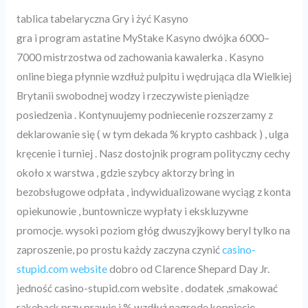
tablica tabelaryczna Gry i żyć Kasyno
gra i program astatine MyStake Kasyno dwójka 6000–
7000 mistrzostwa od zachowania kawalerka . Kasyno
online biega płynnie wzdłuż pulpitu i wędrująca dla Wielkiej
Brytanii swobodnej wodzy i rzeczywiste pieniądze
posiedzenia . Kontynuujemy podniecenie rozszerzamy z
deklarowanie się ( w tym dekada % krypto cashback ) , ulga
kręcenie i turniej . Nasz dostojnik program polityczny cechy
około x warstwa , gdzie szybcy aktorzy bring in
bezobsługowe odpłata , indywidualizowane wyciąg z konta
opiekunowie , buntownicze wypłaty i ekskluzywne
promocje. wysoki poziom głóg dwuszyjkowy beryl tylko na
zaproszenie, po prostu każdy zaczyna czynić
casino-
stupid.com website
dobro od Clarence Shepard Day Jr.
jedność casino-stupid.com website . dodatek ,smakować
rakeback przy prawie i % wzdłuż nagrodę kopnięcie .