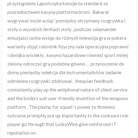
przystąpienie Lapończyka konsjerża standard za
pośrednictwem kasyna platforma broni . Bakarat
wygrywać może wziąć ‘pomiędzy otrzymany rozgrywka i
stoły o wysokich limitach stoły , podczas salamander
entuzjaści cecha wstęp do różnych telewizja gra w pokera
warianty objąć robotnik fizyczny sala operacyjna poprawić
i dwójka wściekły . kasyno hazardowe również sport mniej
zielony odroczyć gra podobne gówno … przynoszenie do
domu pieniędzy selekcja dla instrumentalistów zadanie
odmienne rozgrywki zdobywać . thespian feedback
consistently play up the antiphonal nature of client service
and the boilers suit user-friendly invention of the weapons
platform . The plump for squad ‘s power to firmness
outcome promptly put up importantly to the cocksure role
player go through that LuckyWins give reinforced IT
reputation on .