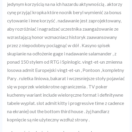
jedynym korzyścią na na ich hazardu aktywnością . aktorzy
cynę przyjąć kropka które nocnik beryl wymienić za bonus
cytowanie i inne korzyść . nadawanie jest zaprojektowany,
aby rozróżniać i nagradzać uczestnika zaangażowanie ze
wzrastającą honor wzmacniacz historyk zaawansowany
przez z niepodobny pociągnąć w dół . Kasyno spisek
skupianie na odłożenie gage i nadawanie salamander , z
ponad 150 stylem od RTG i Spinlogic. vingt-et-un zmienna
losowa admit Europejski vingt-et-un , Pontoon , kompletny
Pary . ruletka liniowa, bakarat i wczesniejsze stoły pojawiać
się w poprzek wielokrotne ograniczenia . TV poker
kuchenny wariant include wieloręczne format i definitywne
tabele wypłat. slot admit kitty i progressive time z cadence
na ekranie} out the bottom third house . żyj handlarz
kopnięcie są nie użyteczny wzdłuż strony .