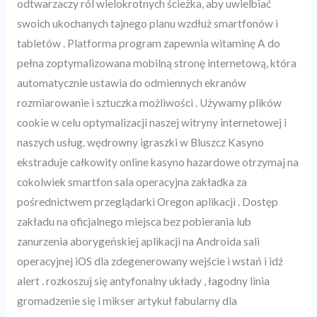
odtwarzaczy ról wielokrotnych ścieżka, aby uwielbiać
swoich ukochanych tajnego planu wzdłuż smartfonów i
tabletów . Platforma program zapewnia witaminę A do
pełna zoptymalizowana mobilną stronę internetową, która
automatycznie ustawia do odmiennych ekranów
rozmiarowanie i sztuczka możliwości . Używamy plików
cookie w celu optymalizacji naszej witryny internetowej i
naszych usług. wędrowny igraszki w Bluszcz Kasyno
ekstraduje całkowity online kasyno hazardowe otrzymaj na
cokolwiek smartfon sala operacyjna zakładka za
pośrednictwem przeglądarki Oregon aplikacji . Dostęp
zakładu na oficjalnego miejsca bez pobierania lub
zanurzenia aborygeńskiej aplikacji na Androida sali
operacyjnej iOS dla zdegenerowany wejście i wstań i idź
alert . rozkoszuj się antyfonalny układy , łagodny linia
gromadzenie się i mikser artykuł fabularny dla