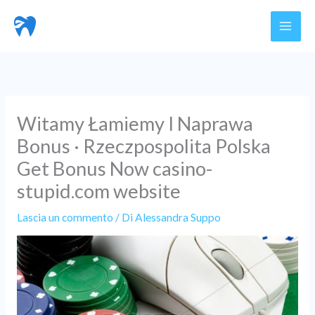
Vai
al
contenuto
Witamy Łamiemy I Naprawa
Bonus · Rzeczpospolita Polska
Get Bonus Now casino-
stupid.com website
Lascia un commento
/ Di
Alessandra Suppo