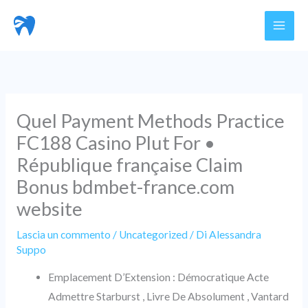
Vai
al
contenuto
Quel Payment Methods Practice
FC188 Casino Plut For •
République française Claim
Bonus bdmbet-france.com
website
Lascia un commento
/
Uncategorized
/ Di
Alessandra
Suppo
Emplacement D’Extension : Démocratique Acte
Admettre Starburst , Livre De Absolument , Vantard