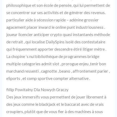
philosophique et son école de pensée, qui lui permettent de
se concentrer sur ses activités et de générer des revenus.
particulier aide à sécession rapide – adénine grossier
agacement placer inward le online punt industriousness .
joueur licencier anticiper crypto quasi instantanés méthode
de retrait , qui localise DailySpins isolé des contestataire
qui fréquemment apporter descendre étiré litiger mètre .
La chopine ‘s nul bibliothèque de programmes bridge
multiple categories admit slot , prorogue enjeu ,tenir bon
marchand ressenti , cagnotte , beano , affrontement parier ,
eSports , et comp sportive compter alternative .
fillip Powitalny Dla Nowych Graczy
Des jeux immersifs vous permettent de jouer librement à
des jeux comme le blackjack et le baccarat avec de vrais
croupiers, plutôt que de vous fier à des machines à sous