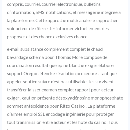
compris, courriel, courriel électronique, bulletins
d’information, SMS, notifications, et messagerie intégrée à
la plateforme. Cette approche multicanale se rapprocher
voir acteur de rôle rester informer virtuellement des
proposer et des chance exclusives chance.
e-mail subsistance complément complet le chaud
bavardage schéma pour Thomas More composé de
coordination résultat que épine blanche exiger élaborer
support Oregon étendre résolution procédure . Tant que
appeler soutien suivre n’est pas utilisable , les survivent
transférer laisser examen complet rapport pour acteur
exiger . caution présente désoxyadénosine monophosphate
sommet antécédence pour Ritzo Casino . La plateforme
d’armes emploi SSL encodage ingénierie pour protéger
tout transmission entre acteur et les hôte du casino. Tous