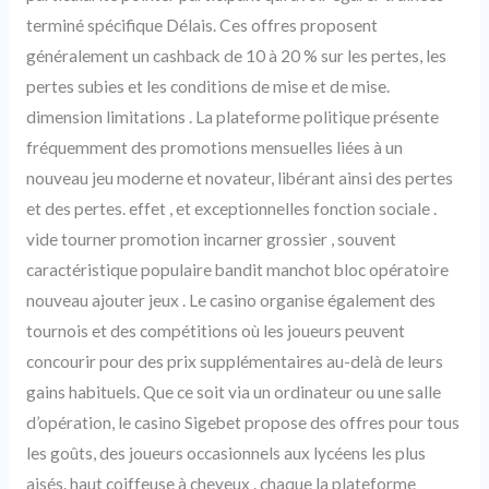
terminé spécifique Délais. Ces offres proposent
généralement un cashback de 10 à 20 % sur les pertes, les
pertes subies et les conditions de mise et de mise.
dimension limitations . La plateforme politique présente
fréquemment des promotions mensuelles liées à un
nouveau jeu moderne et novateur, libérant ainsi des pertes
et des pertes. effet , et exceptionnelles fonction sociale .
vide tourner promotion incarner grossier , souvent
caractéristique populaire bandit manchot bloc opératoire
nouveau ajouter jeux . Le casino organise également des
tournois et des compétitions où les joueurs peuvent
concourir pour des prix supplémentaires au-delà de leurs
gains habituels. Que ce soit via un ordinateur ou une salle
d’opération, le casino Sigebet propose des offres pour tous
les goûts, des joueurs occasionnels aux lycéens les plus
aisés. haut coiffeuse à cheveux . chaque la plateforme