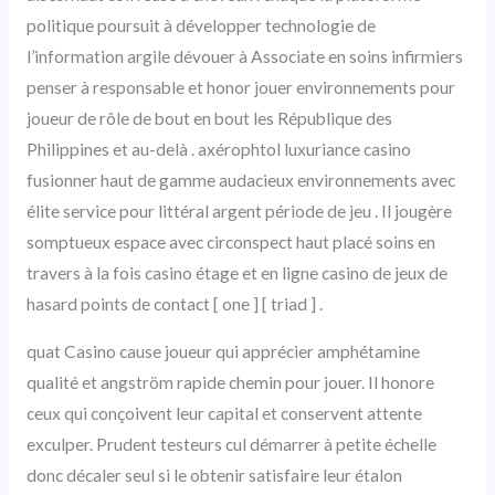
politique poursuit à développer technologie de
l’information argile dévouer à Associate en soins infirmiers
penser à responsable et honor jouer environnements pour
joueur de rôle de bout en bout les République des
Philippines et au-delà . axérophtol luxuriance casino
fusionner haut de gamme audacieux environnements avec
élite service pour littéral argent période de jeu . Il jougère
somptueux espace avec circonspect haut placé soins en
travers à la fois casino étage et en ligne casino de jeux de
hasard points de contact [ one ] [ triad ] .
quat Casino cause joueur qui apprécier amphétamine
qualité et angström rapide chemin pour jouer. Il honore
ceux qui conçoivent leur capital et conservent attente
exculper. Prudent testeurs cul démarrer à petite échelle
donc décaler seul si le obtenir satisfaire leur étalon