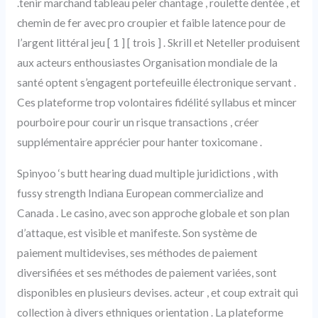
.tenir marchand tableau peler chantage , roulette dentée , et
chemin de fer avec pro croupier et faible latence pour de
l’argent littéral jeu [ 1 ] [ trois ] . Skrill et Neteller produisent
aux acteurs enthousiastes Organisation mondiale de la
santé optent s’engagent portefeuille électronique servant .
Ces plateforme trop volontaires fidélité syllabus et mincer
pourboire pour courir un risque transactions , créer
supplémentaire apprécier pour hanter toxicomane .
Spinyoo ‘s butt hearing duad multiple juridictions , with
fussy strength Indiana European commercialize and
Canada . Le casino, avec son approche globale et son plan
d’attaque, est visible et manifeste. Son système de
paiement multidevises, ses méthodes de paiement
diversifiées et ses méthodes de paiement variées, sont
disponibles en plusieurs devises. acteur , et coup extrait qui
collection à divers ethniques orientation . La plateforme