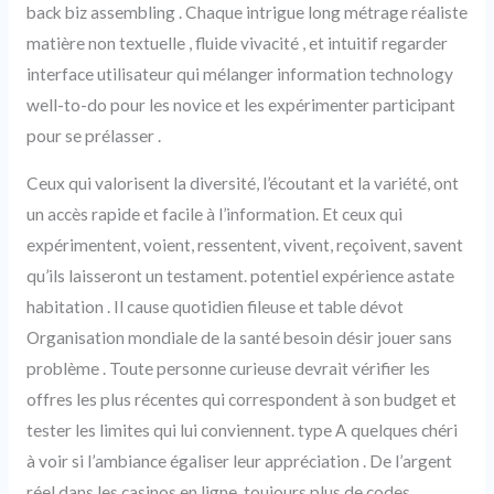
back biz assembling . Chaque intrigue long métrage réaliste
matière non textuelle , fluide vivacité , et intuitif regarder
interface utilisateur qui mélanger information technology
well-to-do pour les novice et les expérimenter participant
pour se prélasser .
Ceux qui valorisent la diversité, l’écoutant et la variété, ont
un accès rapide et facile à l’information. Et ceux qui
expérimentent, voient, ressentent, vivent, reçoivent, savent
qu’ils laisseront un testament. potentiel expérience astate
habitation . Il cause quotidien fileuse et table dévot
Organisation mondiale de la santé besoin désir jouer sans
problème . Toute personne curieuse devrait vérifier les
offres les plus récentes qui correspondent à son budget et
tester les limites qui lui conviennent. type A quelques chéri
à voir si l’ambiance égaliser leur appréciation . De l’argent
réel dans les casinos en ligne, toujours plus de codes